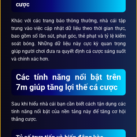
cược
Khác với các trang báo thông thường, nhà cái tập
trung vào việc cập nhật dữ liệu theo thời gian thực,
bao gồm số lần sút, phạt góc, thẻ phạt và tỷ lệ kiểm
soát bóng. Những dữ liệu này cực kỳ quan trọng
giúp người chơi đưa ra quyết định cá cược sáng suốt
và chính xác hơn.
Các tính năng nổi bật trên
7m giúp tăng lợi thế cá cược
Sau khi hiểu nhà cái bạn cần biết cách tận dụng các
tính năng nổi bật của nền tảng này để tăng cơ hội
thắng cược.