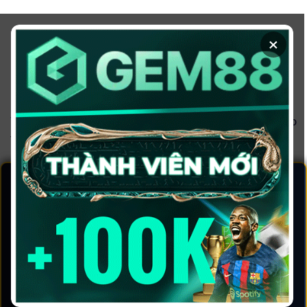
Chuyển
đến
×
nội
dung
Trang Chủ
»
Nhà cái uy tín
»
7m – Cách sử dụng và mẹo
tận dụng thông tin bóng đá từ 1gom
NHÀ CÁI UY TÍN
7m – Cách sử dụng và mẹo
tận dụng thông tin bóng đá
từ 1gom
ĐÃ ĐĂNG TRÊN
THÁNG 6 5, 2025
BỞI
CONTENT EDITOR