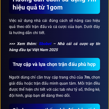
hiệu quả từ 1gom
Việc sử dụng nhà cái đúng cách sẽ nâng cao hiệu
quả theo dõi trận đấu và cá cược của bạn. Dưới đây
là hướng dẫn chi tiết.
>>> Xem thêm:
Sbobet
– Nhà cái cá cược uy tín
hàng đầu tại Việt Nam 2025
Truy cập và lựa chọn trận đấu phù hợp
Người dùng chỉ cần truy cập trang chủ của
7m
, chọn
giải đấu hoặc trận đấu mình quan tâm. Mỗi trận đều
được thể hiện chi tiết với các tab như tỷ số, thống kê,
đội hình, giúp bạn dễ dàng theo dõi.