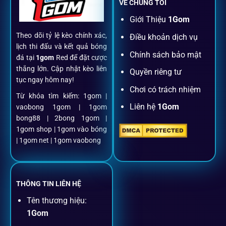
VỀ CHÚNG TÔI
Giới Thiệu
1Gom
Theo dõi tỷ lệ kèo chính xác,
Điều khoản dịch vụ
lịch thi đấu và kết quả bóng
Chính sách bảo mật
đá tại
1gom
Red để đặt cược
thắng lớn. Cập nhật kèo liên
Quyền riêng tư
tục ngay hôm nay!
Chơi có trách nhiệm
Từ khóa tìm kiếm: 1gom |
Liên hệ
1Gom
vaobong 1gom | 1gom
bong88 | 2bong 1gom |
1gom shop | 1gom vào bóng
| 1gom net | 1gom vaobong
THÔNG TIN LIÊN HỆ
Tên thương hiệu:
1Gom