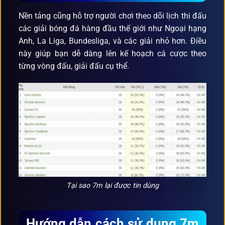
Nền tảng cũng hỗ trợ người chơi theo dõi lịch thi đấu
các giải bóng đá hàng đầu thế giới như Ngoại hạng
Anh, La Liga, Bundesliga, và các giải nhỏ hơn. Điều
này giúp bạn dễ dàng lên kế hoạch cá cược theo
từng vòng đấu, giải đấu cụ thể.
Tại sao 7m lại được tin dùng
Hướng dẫn cách sử dụng 7m