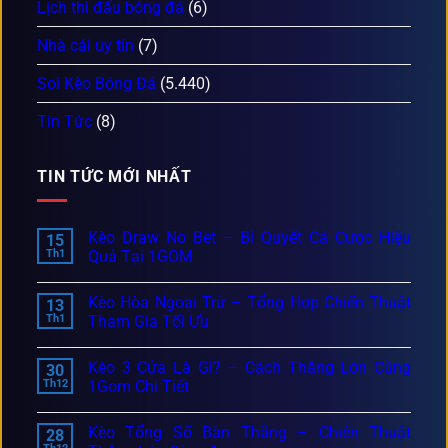
Lịch thi đấu bóng đá
(6)
Nhà cái uy tín
(7)
Soi Kèo Bóng Đá
(5.440)
Tin Tức
(8)
TIN TỨC MỚI NHẤT
Kèo Draw No Bet – Bí Quyết Cá Cược Hiệu
15
Th1
Quả Tại 1GOM
Kèo Hòa Ngoại Trừ – Tổng Hợp Chiến Thuật
13
Th1
Tham Gia Tối Ưu
Kèo 3 Cửa Là Gì? – Cách Thắng Lớn Cùng
30
Th12
1Gom Chi Tiết
Kèo Tổng Số Bàn Thắng – Chiến Thuật
28