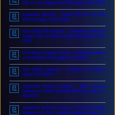
Th6
(W) vs Los Angeles Surf (W) ngày 23-06-2025
European Women – Spain (W) U19 vs Italy
22
Th6
(W) U19 ngày 25-06-2025
Giải VĐQG Nữ Hoa Kỳ – Southern California
22
Th6
Eagles (W) vs Rebels Empire (W) ngày 23-06-
2025
USA Major League Soccer – Seattle Sounders
22
Th6
vs Columbus Crew ngày 07-07-2025
Giải VĐQG Lebanon – Al-Safa vs Al-Hikma
22
Th6
ngày 07-07-2025
Argentina Reserve League – Boca Juniors
22
Th6
Reserve vs Velez Sarsfield Reserves ngày 23-
06-2025
Argentina Reserve League – Rosario Central
22
Th6
Reserves vs San Lorenzo Reserves ngày 23-