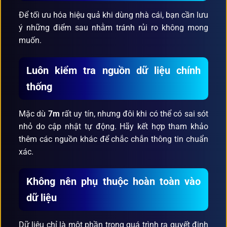
Để tối ưu hóa hiệu quả khi dùng nhà cái, bạn cần lưu
ý những điểm sau nhằm tránh rủi ro không mong
muốn.
Luôn kiểm tra nguồn dữ liệu chính
thống
Mặc dù
7m
rất uy tín, nhưng đôi khi có thể có sai sót
nhỏ do cập nhật tự động. Hãy kết hợp tham khảo
thêm các nguồn khác để chắc chắn thông tin chuẩn
xác.
Không nên phụ thuộc hoàn toàn vào
dữ liệu
Dữ liệu chỉ là một phần trong quá trình ra quyết định