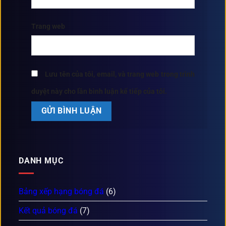
Trang web
Lưu tên của tôi, email, và trang web trong trình
duyệt này cho lần bình luận kế tiếp của tôi.
DANH MỤC
Bảng xếp hạng bóng đá
(6)
Kết quả bóng đá
(7)