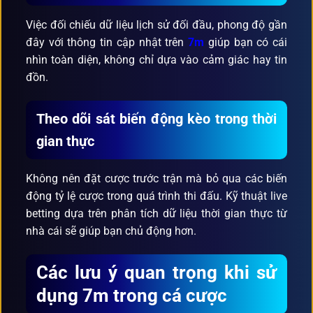
Việc đối chiếu dữ liệu lịch sử đối đầu, phong độ gần
đây với thông tin cập nhật trên
7m
giúp bạn có cái
nhìn toàn diện, không chỉ dựa vào cảm giác hay tin
đồn.
Theo dõi sát biến động kèo trong thời
gian thực
Không nên đặt cược trước trận mà bỏ qua các biến
động tỷ lệ cược trong quá trình thi đấu. Kỹ thuật live
betting dựa trên phân tích dữ liệu thời gian thực từ
nhà cái sẽ giúp bạn chủ động hơn.
Các lưu ý quan trọng khi sử
dụng 7m trong cá cược