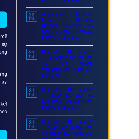
Argentina Reserve
22
Th6
League – Rosario
Central Reserves vs
San Lorenzo Reserves
 mẽ
ngày 23-06-2025
i sự
Giải VĐQG Nữ Hoa Kỳ
ong
21
Th6
– Futbolera Select (W)
vs Fort Worth
Vaqueras (W) ngày 23-
đựng
06-2025
 này
Giải VĐQG Nữ Hoa Kỳ
21
Th6
– Union KC (W) vs
Sunflower State FC (W)
 kết
ngày 23-06-2025
theo
Giải VĐQG Nữ Hoa Kỳ
21
Th6
– ASC San Diego (W)
vs Beach (W) ngày 23-