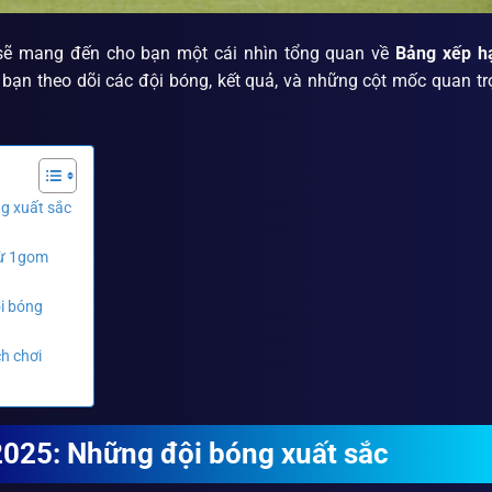
 sẽ mang đến cho bạn một cái nhìn tổng quan về
Bảng xếp h
 bạn theo dõi các đội bóng, kết quả, và những cột mốc quan t
g xuất sắc
từ 1gom
ội bóng
ch chơi
2025: Những đội bóng xuất sắc