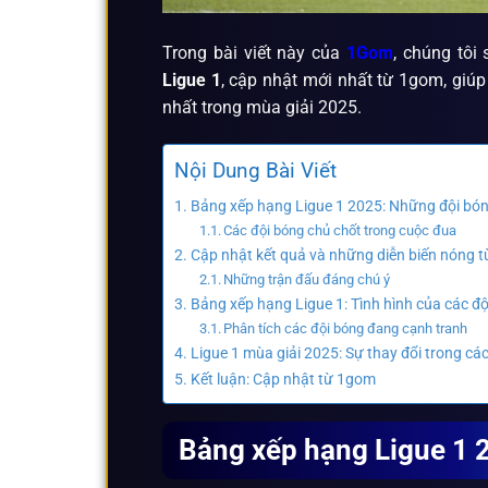
Trong bài viết này của
1Gom
, chúng tôi
Ligue 1
, cập nhật mới nhất từ 1gom, giúp
nhất trong mùa giải 2025.
Nội Dung Bài Viết
Bảng xếp hạng Ligue 1 2025: Những đội bón
Các đội bóng chủ chốt trong cuộc đua
Cập nhật kết quả và những diễn biến nóng 
Những trận đấu đáng chú ý
Bảng xếp hạng Ligue 1: Tình hình của các đ
Phân tích các đội bóng đang cạnh tranh
Ligue 1 mùa giải 2025: Sự thay đổi trong cá
Kết luận: Cập nhật từ 1gom
Bảng xếp hạng Ligue 1 