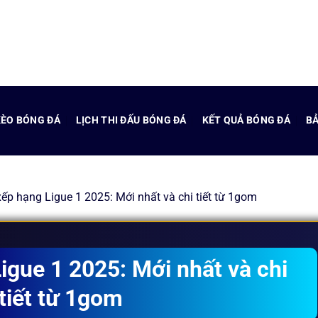
×
KÈO BÓNG ĐÁ
LỊCH THI ĐẤU BÓNG ĐÁ
KẾT QUẢ BÓNG ĐÁ
BẢ
ếp hạng Ligue 1 2025: Mới nhất và chi tiết từ 1gom
igue 1 2025: Mới nhất và chi
tiết từ 1gom