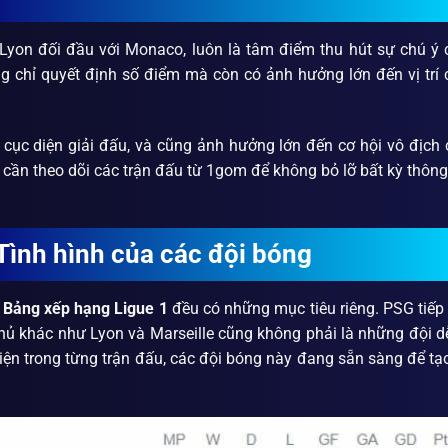
 Lyon đối đầu với Monaco, luôn là tâm điểm thu hút sự chú ý 
 chỉ quyết định số điểm mà còn có ảnh hưởng lớn đến vị trí 
 cục diện giải đấu, và cũng ảnh hưởng lớn đến cơ hội vô địch
cần theo dõi các trận đấu từ 1gom để không bỏ lỡ bất kỳ thông
Tình hình của các đội bóng
g
Bảng xếp hạng Ligue 1
đều có những mục tiêu riêng. PSG tiếp
thủ khác như Lyon và Marseille cũng không phải là những đội d
iện trong từng trận đấu, các đội bóng này đang sẵn sàng để tạ