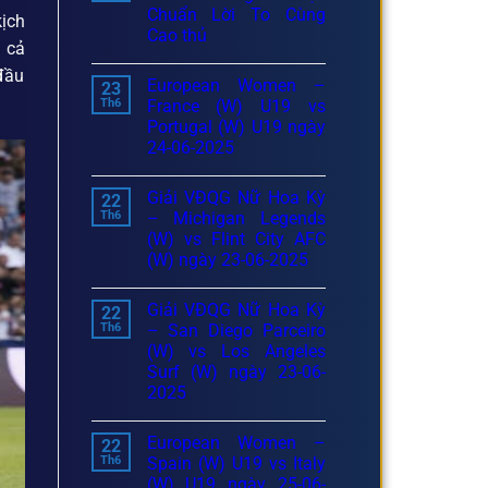
Chuẩn Lời To Cùng
ịch
Cao thủ
 cả
 đầu
European Women –
23
Th6
France (W) U19 vs
Portugal (W) U19 ngày
24-06-2025
Giải VĐQG Nữ Hoa Kỳ
22
Th6
– Michigan Legends
(W) vs Flint City AFC
(W) ngày 23-06-2025
Giải VĐQG Nữ Hoa Kỳ
22
Th6
– San Diego Parceiro
(W) vs Los Angeles
Surf (W) ngày 23-06-
2025
European Women –
22
Th6
Spain (W) U19 vs Italy
(W) U19 ngày 25-06-