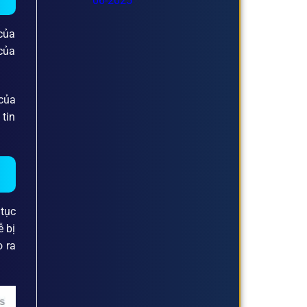
06-2025
của
của
 của
 tin
 tục
ễ bị
o ra