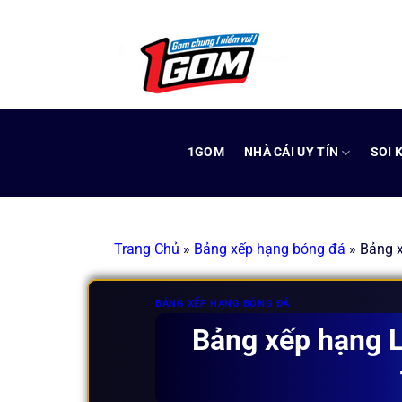
Chuyển
đến
nội
dung
1GOM
NHÀ CÁI UY TÍN
SOI 
Trang Chủ
»
Bảng xếp hạng bóng đá
»
Bảng x
BẢNG XẾP HẠNG BÓNG ĐÁ
Bảng xếp hạng L