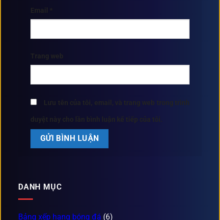
Email
*
Trang web
Lưu tên của tôi, email, và trang web trong trình
duyệt này cho lần bình luận kế tiếp của tôi.
DANH MỤC
Bảng xếp hạng bóng đá
(6)