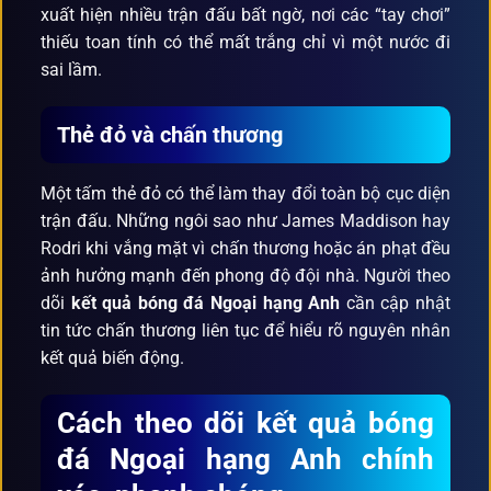
xuất hiện nhiều trận đấu bất ngờ, nơi các “tay chơi”
thiếu toan tính có thể mất trắng chỉ vì một nước đi
sai lầm.
Thẻ đỏ và chấn thương
Một tấm thẻ đỏ có thể làm thay đổi toàn bộ cục diện
trận đấu. Những ngôi sao như James Maddison hay
Rodri khi vắng mặt vì chấn thương hoặc án phạt đều
ảnh hưởng mạnh đến phong độ đội nhà. Người theo
dõi
kết quả bóng đá Ngoại hạng Anh
cần cập nhật
tin tức chấn thương liên tục để hiểu rõ nguyên nhân
kết quả biến động.
Cách theo dõi kết quả bóng
đá Ngoại hạng Anh chính