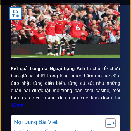
05
Th6
Kết quả bóng đá Ngoại hạng Anh
là chủ đề chưa
bao giờ hạ nhiệt trong lòng người hâm mộ túc cầu.
Cập nhật từng diễn biến, từng cú sút như những
quân bài được lật mở trong bàn chơi casino, mỗi
trận đấu đều mang đến cảm xúc khó đoán tại
1Gom
.
Nội Dung Bài Viết