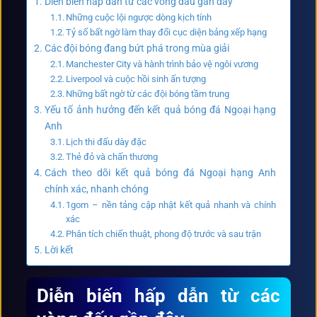
Diễn biến hấp dẫn từ các vòng đấu gần đây
Những cuộc lội ngược dòng kịch tính
Tỷ số bất ngờ làm thay đổi cục diện bảng xếp hạng
Các đội bóng đang bứt phá trong mùa giải
Manchester City và hành trình bảo vệ ngôi vương
Liverpool và cuộc hồi sinh ấn tượng
Những bất ngờ từ các đội bóng tầm trung
Yếu tố ảnh hưởng đến kết quả bóng đá Ngoại hạng
Anh
Lịch thi đấu dày đặc
Thẻ đỏ và chấn thương
Cách theo dõi kết quả bóng đá Ngoại hạng Anh
chính xác, nhanh chóng
1gom – nền tảng cập nhật kết quả nhanh và chính
xác
Phân tích chiến thuật, phong độ trước và sau trận
Lời kết
Diễn biến hấp dẫn từ các