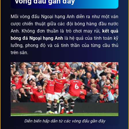
vòng đấu gần đây
Mỗi vòng đấu Ngoại hạng Anh diễn ra như một ván
cược chiến thuật giữa các đội bóng hàng đầu nước
Anh. Không đơn thuần là trò chơi may rủi,
kết quả
bóng đá Ngoại hạng Anh
là hệ quả của tính toán kỹ
lưỡng, phong độ và cả tinh thần của từng cầu thủ
trên sân.
Diễn biến hấp dẫn từ các vòng đấu gần đây