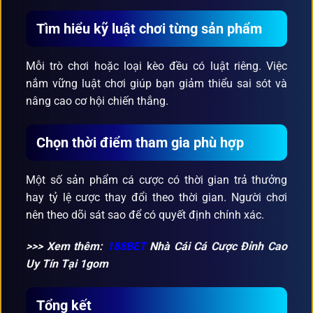
Tìm hiểu kỹ luật chơi từng sản phẩm
Mỗi trò chơi hoặc loại kèo đều có luật riêng. Việc
nắm vững luật chơi giúp bạn giảm thiểu sai sót và
nâng cao cơ hội chiến thắng.
Chọn thời điểm tham gia phù hợp
Một số sản phẩm cá cược có thời gian trả thưởng
hay tỷ lệ cược thay đổi theo thời gian. Người chơi
nên theo dõi sát sao để có quyết định chính xác.
>>> Xem thêm:
188BET
Nhà Cái Cá Cược Đỉnh Cao
Uy Tín Tại 1gom
Tổng kết