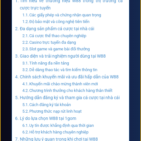
Tìm hiểu về thương hiệu W88 trong thị trường cá
cược trực tuyến
Các giấy phép và chứng nhận quan trọng
Độ bảo mật và công nghệ tiên tiến
Đa dạng sản phẩm cá cược tại nhà cái
Cá cược thể thao chuyên nghiệp
Casino trực tuyến đa dạng
Slot game và game bài đổi thưởng
Giao diện và trải nghiệm người dùng tại W88
Tính năng đa nền tảng
Dễ dàng thao tác và tìm kiếm thông tin
Chính sách khuyến mãi và ưu đãi hấp dẫn của W88
Khuyến mãi chào mừng thành viên mới
Chương trình thưởng cho khách hàng thân thiết
Hướng dẫn đăng ký và tham gia cá cược tại nhà cái
Cách đăng ký tài khoản
Phương thức nạp rút linh hoạt
Lý do lựa chọn W88 tại 1gom
Uy tín được khẳng định qua thời gian
Hỗ trợ khách hàng chuyên nghiệp
Những lưu ý quan trọng khi chơi tại W88