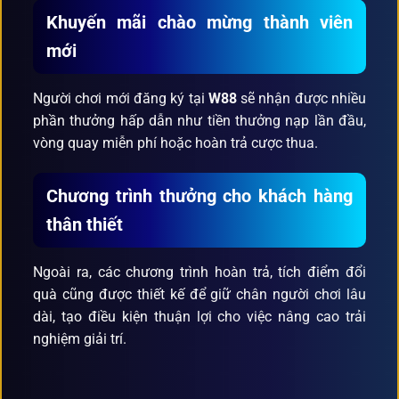
Khuyến mãi chào mừng thành viên
mới
Người chơi mới đăng ký tại
W88
sẽ nhận được nhiều
phần thưởng hấp dẫn như tiền thưởng nạp lần đầu,
vòng quay miễn phí hoặc hoàn trả cược thua.
Chương trình thưởng cho khách hàng
thân thiết
Ngoài ra, các chương trình hoàn trả, tích điểm đổi
quà cũng được thiết kế để giữ chân người chơi lâu
dài, tạo điều kiện thuận lợi cho việc nâng cao trải
nghiệm giải trí.