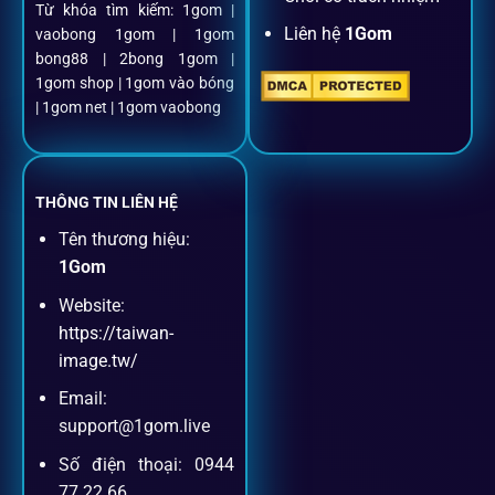
Từ khóa tìm kiếm: 1gom |
Liên hệ
1Gom
vaobong 1gom | 1gom
bong88 | 2bong 1gom |
1gom shop | 1gom vào bóng
| 1gom net | 1gom vaobong
THÔNG TIN LIÊN HỆ
Tên thương hiệu:
1Gom
Website:
https://taiwan-
image.tw/
Email:
support@1gom.live
Số điện thoại: 0944
77 22 66