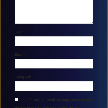
Tên
*
Email
*
Trang web
Lưu tên của tôi, email, và trang web trong trình