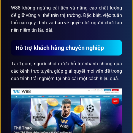
W88 không ngừng cải tiến và nâng cao chất lượng
để giữ vững vị thế trên thị trường. Đặc biệt, việc tuân
thủ các quy định và bảo vệ quyền lợi người chơi tạo
nên niềm tin lâu dài.
Hỗ trợ khách hàng chuyên nghiệp
Tại 1gom, người chơi được hỗ trợ nhanh chóng qua
các kênh trực tuyến, giúp giải quyết mọi vấn đề trong
quá trình trải nghiệm tại nhà cái một cách hiệu quả.