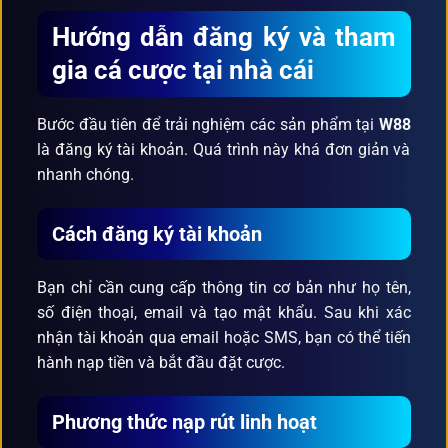
Hướng dẫn đăng ký và tham
gia cá cược tại nhà cái
Bước đầu tiên để trải nghiệm các sản phẩm tại
W88
là đăng ký tài khoản. Quá trình này khá đơn giản và
nhanh chóng.
Cách đăng ký tài khoản
Bạn chỉ cần cung cấp thông tin cơ bản như họ tên,
số điện thoại, email và tạo mật khẩu. Sau khi xác
nhận tài khoản qua email hoặc SMS, bạn có thể tiến
hành nạp tiền và bắt đầu đặt cược.
Phương thức nạp rút linh hoạt