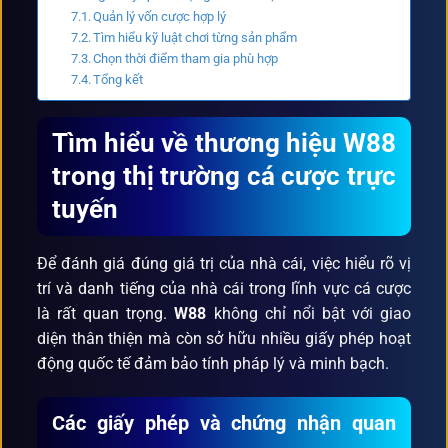
Quản lý vốn cược hợp lý
Tìm hiểu kỹ luật chơi từng sản phẩm
Chọn thời điểm tham gia phù hợp
Tổng kết
Tìm hiểu về thương hiệu W88
trong thị trường cá cược trực
tuyến
Để đánh giá đúng giá trị của nhà cái, việc hiểu rõ vị
trí và danh tiếng của nhà cái trong lĩnh vực cá cược
là rất quan trọng.
W88
không chỉ nổi bật với giao
diện thân thiện mà còn sở hữu nhiều giấy phép hoạt
động quốc tế đảm bảo tính pháp lý và minh bạch.
Các giấy phép và chứng nhận quan